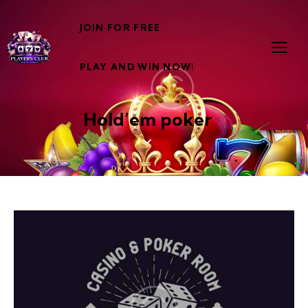
JOIN FOR FREE
PLAY AND WIN NOW!
Hold’em poker