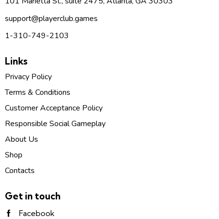
101 Marietta St., suite 2475, Atlanta, GA 30303
support
@p
layerclub.games
1-310-749-2103
Links
Privacy Policy
Terms & Conditions
Customer Acceptance Policy
Responsible Social Gameplay
About Us
Shop
Contacts
Get in touch
Facebook